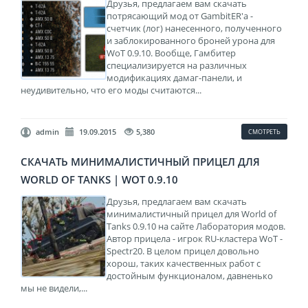
Друзья, предлагаем вам скачать
потрясающий мод от GambitER'а -
счетчик (лог) нанесенного, полученного
и заблокированного броней урона для
WoT 0.9.10. Вообще, Гамбитер
специализируется на различных
модификациях дамаг-панели, и
неудивительно, что его моды считаются...
admin
19.09.2015
5,380
СМОТРЕТЬ
СКАЧАТЬ МИНИМАЛИСТИЧНЫЙ ПРИЦЕЛ ДЛЯ
WORLD OF TANKS | WOT 0.9.10
Друзья, предлагаем вам скачать
минималистичный прицел для World of
Tanks 0.9.10 на сайте Лаборатория модов.
Автор прицела - игрок RU-кластера WoT -
Spectr20. В целом прицел довольно
хорош, таких качественных работ с
достойным функционалом, давненько
мы не видели,...