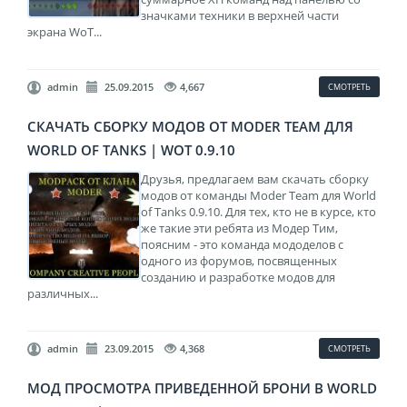
значками техники в верхней части
экрана WoT...
admin
25.09.2015
4,667
СМОТРЕТЬ
СКАЧАТЬ СБОРКУ МОДОВ ОТ MODER TEAM ДЛЯ
WORLD OF TANKS | WOT 0.9.10
Друзья, предлагаем вам скачать сборку
модов от команды Moder Team для World
of Tanks 0.9.10. Для тех, кто не в курсе, кто
же такие эти ребята из Модер Тим,
поясним - это команда мододелов с
одного из форумов, посвященных
созданию и разработке модов для
различных...
admin
23.09.2015
4,368
СМОТРЕТЬ
МОД ПРОСМОТРА ПРИВЕДЕННОЙ БРОНИ В WORLD