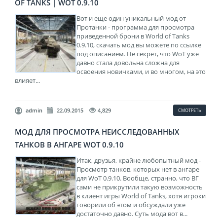
OF TANKS | WOT 0.9.10
Вот и еще один уникальный мод от
Протанки - программа для просмотра
приведенной брони в World of Tanks
0.9.10, скачать мод вы можете по ссылке
под описанием. Не секрет, что WoT уже
давно стала довольна сложна для
освоения новичками, и во многом, на это
влияет...
admin
22.09.2015
4,829
СМОТРЕТЬ
МОД ДЛЯ ПРОСМОТРА НЕИССЛЕДОВАННЫХ
ТАНКОВ В АНГАРЕ WOT 0.9.10
Итак, друзья, крайне любопытный мод -
Просмотр танков, которых нет в ангаре
для WoT 0.9.10. Вообще, странно, что ВГ
сами не прикрутили такую возможность
в клиент игры World of Tanks, хотя игроки
говорили об этом и обсуждали уже
достаточно давно. Суть мода вот в...