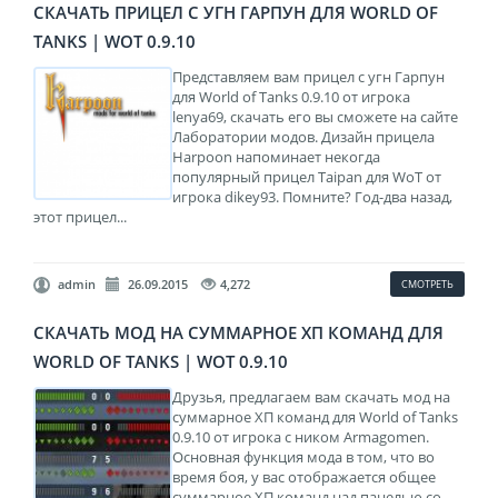
СКАЧАТЬ ПРИЦЕЛ С УГН ГАРПУН ДЛЯ WORLD OF
TANKS | WOT 0.9.10
Представляем вам прицел с угн Гарпун
для World of Tanks 0.9.10 от игрока
lenya69, скачать его вы сможете на сайте
Лаборатории модов. Дизайн прицела
Harpoon напоминает некогда
популярный прицел Taipan для WoT от
игрока dikey93. Помните? Год-два назад,
этот прицел...
admin
26.09.2015
4,272
СМОТРЕТЬ
СКАЧАТЬ МОД НА СУММАРНОЕ ХП КОМАНД ДЛЯ
WORLD OF TANKS | WOT 0.9.10
Друзья, предлагаем вам скачать мод на
суммарное ХП команд для World of Tanks
0.9.10 от игрока с ником Armagomen.
Основная функция мода в том, что во
время боя, у вас отображается общее
суммарное ХП команд над панелью со