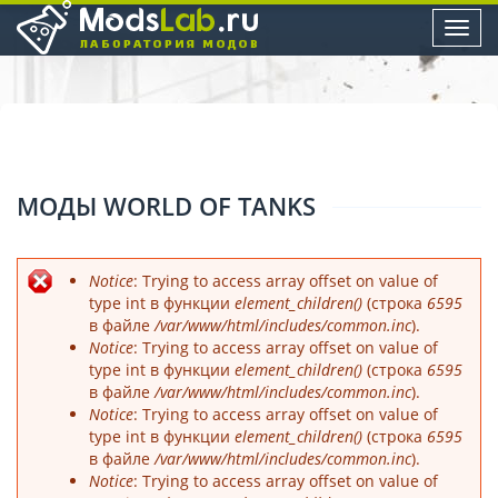
Toggl
navig
МОДЫ WORLD OF TANKS
Notice
: Trying to access array offset on value of
Сообщение об ошибке
type int в функции
element_children()
(строка
6595
в файле
/var/www/html/includes/common.inc
).
Notice
: Trying to access array offset on value of
type int в функции
element_children()
(строка
6595
в файле
/var/www/html/includes/common.inc
).
Notice
: Trying to access array offset on value of
type int в функции
element_children()
(строка
6595
в файле
/var/www/html/includes/common.inc
).
Notice
: Trying to access array offset on value of