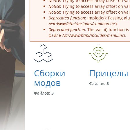
Notice
: Trying to access array offset on v
Notice
: Trying to access array offset on v
Notice
: Trying to access array offset on v
Deprecated function
: implode(): Passing g
/var/www/html/includes/common.inc
).
Deprecated function
: The each() function 
файле
/var/www/html/includes/menu.inc
).
Сборки
Прицелы
модов
Файлов:
5
Файлов:
3