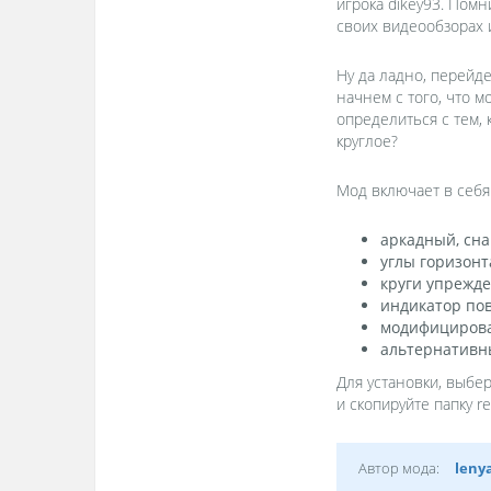
игрока dikey93. Помн
своих видеообзорах 
Ну да ладно, перейд
начнем с того, что м
определиться с тем,
круглое?
Мод включает в себя
аркадный, сн
углы горизонт
круги упрежд
индикатор по
модифицирова
альтернативн
Для установки, выбе
и скопируйте папку r
Автор мода:
leny