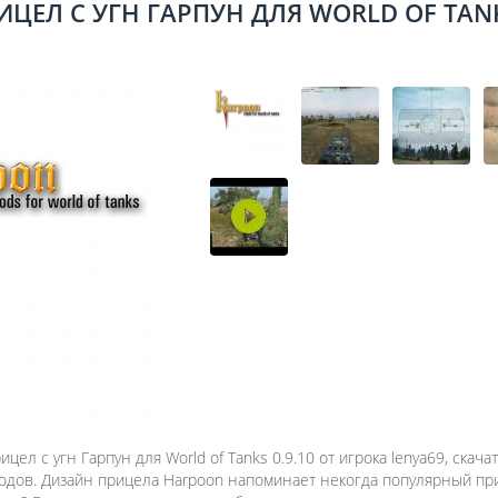
ИЦЕЛ С УГН ГАРПУН ДЛЯ WORLD OF TAN
цел с угн Гарпун для World of Tanks 0.9.10 от игрока lenya69, скача
одов. Дизайн прицела Harpoon напоминает некогда популярный при