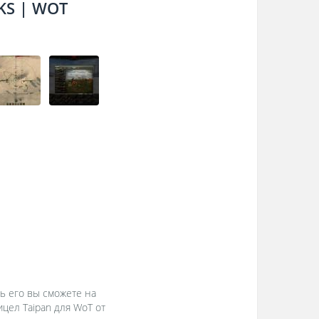
KS | WOT
ть его вы сможете на
цел Taipan для WoT от