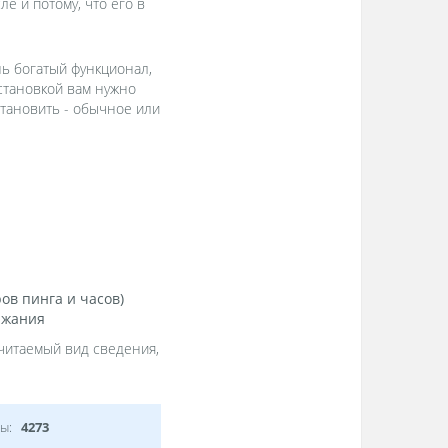
ле и потому, что его в
нь богатый функционал,
установкой вам нужно
становить - обычное или
в пинга и часов)
яжания
очитаемый вид сведения,
ы:
4273