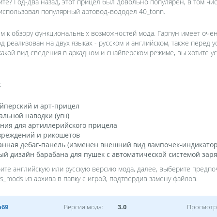
ите? Год-два назад, этот прицел был довольно популярен, в том чис
использовал популярный артовод-вододел 40_tonn.
ем к обзору функциональных возможностей мода. Гарпун имеет оче
од реализован на двух языках - русском и английском, также перед 
 какой вид сведения в аркадном и снайперском режиме, вы хотите у
:
айперский и арт-прицел
альной наводки (угн)
ения для артиллерийского прицела
вреждений и рикошетов
нная дебаг-панель (изменен внешний вид лампочек-индикаторо
ый дизайн барабана для пушек с автоматической системой зар
рите английскую или русскую версию мода, далее, выберите предп
es_mods из архива в папку с игрой, подтвердив замену файлов.
a69
Версия мода:
3.0
Просмотр