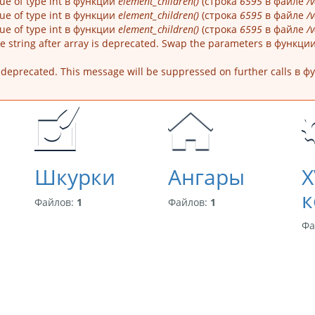
alue of type int в функции
element_children()
(строка
6595
в файле
/
alue of type int в функции
element_children()
(строка
6595
в файле
/
alue of type int в функции
element_children()
(строка
6595
в файле
/
lue string after array is deprecated. Swap the parameters в функци
is deprecated. This message will be suppressed on further calls в 
Шкурки
Ангары
X
к
Файлов:
1
Файлов:
1
Фа