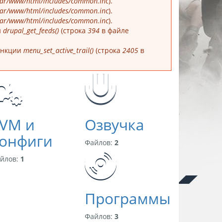
var/www/html/includes/common.inc
).
var/www/html/includes/common.inc
).
var/www/html/includes/common.inc
).
и
drupal_get_feeds()
(строка
394
в файле
функции
menu_set_active_trail()
(строка
2405
в
VM и
Озвучка
онфиги
Файлов:
2
йлов:
1
Программы
Файлов:
3